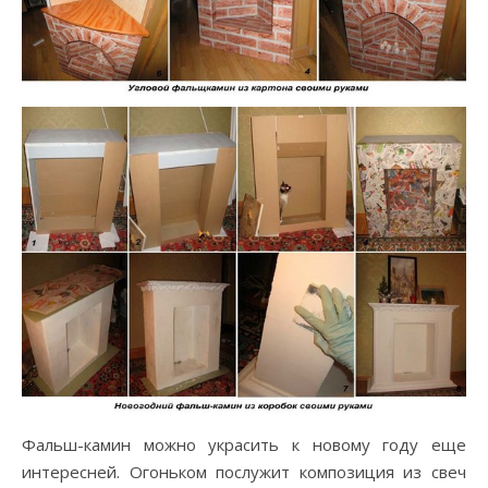
Фальш-камин можно украсить к новому году еще
интересней. Огоньком послужит композиция из свеч